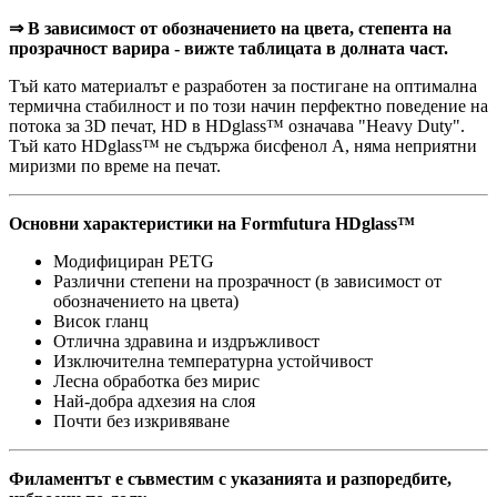
⇒ В зависимост от обозначението на цвета, степента на
прозрачност варира - вижте таблицата в долната част.
Тъй като материалът е разработен за постигане на оптимална
термична стабилност и по този начин перфектно поведение на
потока за 3D печат, HD в HDglass™ означава "Heavy Duty".
Тъй като HDglass™ не съдържа бисфенол А, няма неприятни
миризми по време на печат.
Основни характеристики на Formfutura HDglass™
Модифициран PETG
Различни степени на прозрачност (в зависимост от
обозначението на цвета)
Висок гланц
Отлична здравина и издръжливост
Изключителна температурна устойчивост
Лесна обработка без мирис
Най-добра адхезия на слоя
Почти без изкривяване
Филаментът е съвместим с указанията и разпоредбите,