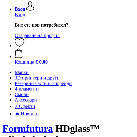
Вход
Вход
Вие сте
нов потребител?
Създаване на профил
Кошница
€ 0,00
Mарки
3D принтери и други
Резервни части и ъпгрейди
Филаменти
Смоли
Аксесоари
⚡ Оферти
🔥 Новости
Formfutura
HDglass™