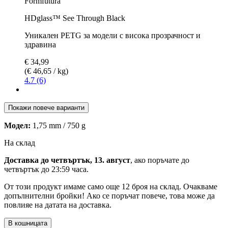
Formfutura
HDglass™ See Through Black
Уникален PETG за модели с висока прозрачност и
здравина
€ 34,99
(€ 46,65 / kg)
4.7 (6)
Покажи повече варианти
Модел:
1,75 mm / 750 g
На склад
Доставка до четвъртък, 13. август
, ако поръчате до
четвъртък до 23:59 часа
.
От този продукт имаме само още 12 броя на склад. Очакваме
допълнителни бройки! Ако се поръчат повече, това може да
повлияе на датата на доставка.
В кошницата