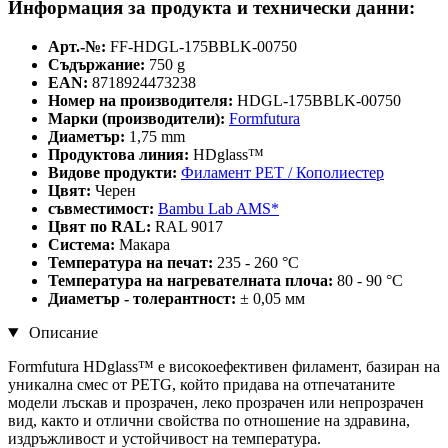
Информация за продукта и технически данни:
Арт.-№:
FF-HDGL-175BBLK-00750
Съдържание:
750 g
EAN:
8718924473238
Номер на производителя:
HDGL-175BBLK-00750
Марки (производители):
Formfutura
Диаметър:
1,75 mm
Продуктова линия:
HDglass™
Видове продукти:
Филамент PET / Кополиестер
Цвят:
Черен
съвместимост:
Bambu Lab AMS*
Цвят по RAL:
RAL 9017
Система:
Макара
Температура на печат:
235 - 260 °C
Температура на нагревателната плоча:
80 - 90 °C
Диаметър - толерантност:
± 0,05 мм
Описание
Formfutura HDglass™ е високоефективен филамент, базиран на
уникална смес от PETG, който придава на отпечатаните
модели лъскав и прозрачен, леко прозрачен или непрозрачен
вид, както и отлични свойства по отношение на здравина,
издръжливост и устойчивост на температура.