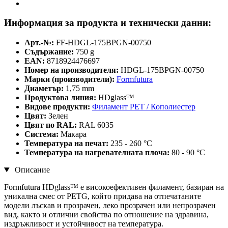
Информация за продукта и технически данни:
Арт.-№:
FF-HDGL-175BPGN-00750
Съдържание:
750 g
EAN:
8718924476697
Номер на производителя:
HDGL-175BPGN-00750
Марки (производители):
Formfutura
Диаметър:
1,75 mm
Продуктова линия:
HDglass™
Видове продукти:
Филамент PET / Кополиестер
Цвят:
Зелен
Цвят по RAL:
RAL 6035
Система:
Макара
Температура на печат:
235 - 260 °C
Температура на нагревателната плоча:
80 - 90 °C
Описание
Formfutura HDglass™ е високоефективен филамент, базиран на
уникална смес от PETG, който придава на отпечатаните
модели лъскав и прозрачен, леко прозрачен или непрозрачен
вид, както и отлични свойства по отношение на здравина,
издръжливост и устойчивост на температура.