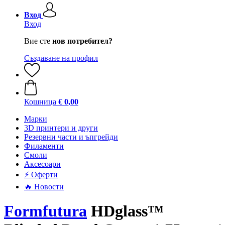
Вход
Вход
Вие сте
нов потребител?
Създаване на профил
Кошница
€ 0,00
Mарки
3D принтери и други
Резервни части и ъпгрейди
Филаменти
Смоли
Аксесоари
⚡ Оферти
🔥 Новости
Formfutura
HDglass™