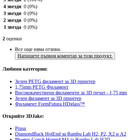
4 звезди
0
(0%)
3 звезди
0
(0%)
2 звезди
0
(0%)
1 звезда
0
(0%)
2
оценки
Все още няма отзиви.
Напишете първия коментар за този продукт.
Любими категории:
Зелен PETG филамент за 3D принтер
1,75mm PETG Филамент
Висококачествени филаменти за 3D печат - 1,75 mm
Зелен филамент за 3D принтер
Филамент FormFutura HDglass™
Открийте 3DJake:
Prusa
DiamondBack HotEnd за Bambu Lab H2, P2, X2 и A2
Phaetus Conch Hotend M4 за Bambu Lab H2D