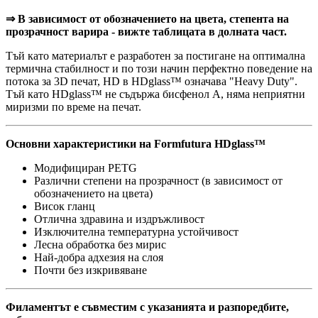
⇒ В зависимост от обозначението на цвета, степента на
прозрачност варира - вижте таблицата в долната част.
Тъй като материалът е разработен за постигане на оптимална
термична стабилност и по този начин перфектно поведение на
потока за 3D печат, HD в HDglass™ означава "Heavy Duty".
Тъй като HDglass™ не съдържа бисфенол А, няма неприятни
миризми по време на печат.
Основни характеристики на Formfutura HDglass™
Модифициран PETG
Различни степени на прозрачност (в зависимост от
обозначението на цвета)
Висок гланц
Отлична здравина и издръжливост
Изключителна температурна устойчивост
Лесна обработка без мирис
Най-добра адхезия на слоя
Почти без изкривяване
Филаментът е съвместим с указанията и разпоредбите,