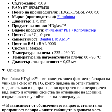
Съдържание:
750 g
EAN:
8718924475430
Номер на производителя:
HDGL-175BSLV-00750
Марки (производители):
Formfutura
Диаметър:
1,75 mm
Продуктова линия:
HDglass™
Видове продукти:
Филамент PET / Кополиестер
Цвят:
Сив / Сребърен
съвместимост:
Bambu Lab AMS*
Цвят по RAL:
RAL 9006
Система:
Макара
Температура на печат:
235 - 260 °C
Температура на нагревателната плоча:
80 - 90 °C
Диаметър - толерантност:
± 0,05 мм
Описание
Formfutura HDglass™ е високоефективен филамент, базиран на
уникална смес от PETG, който придава на отпечатаните
модели лъскав и прозрачен, леко прозрачен или непрозрачен
вид, както и отлични свойства по отношение на здравина,
издръжливост и устойчивост на температура.
⇒ В зависимост от обозначението на цвета, степента на
прозрачност варира - вижте таблицата в долната част.