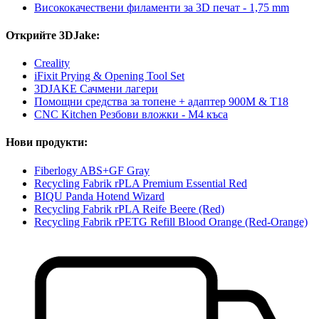
Висококачествени филаменти за 3D печат - 1,75 mm
Открийте 3DJake:
Creality
iFixit Prying & Opening Tool Set
3DJAKE Сачмени лагери
Помощни средства за топене + адаптер 900M & T18
CNC Kitchen Резбови вложки - M4 къса
Нови продукти:
Fiberlogy ABS+GF Gray
Recycling Fabrik rPLA Premium Essential Red
BIQU Panda Hotend Wizard
Recycling Fabrik rPLA Reife Beere (Red)
Recycling Fabrik rPETG Refill Blood Orange (Red-Orange)