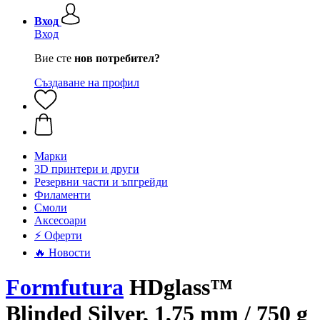
Вход
Вход
Вие сте
нов потребител?
Създаване на профил
Mарки
3D принтери и други
Резервни части и ъпгрейди
Филаменти
Смоли
Аксесоари
⚡ Оферти
🔥 Новости
Formfutura
HDglass™
Blinded Silver, 1,75 mm / 750 g