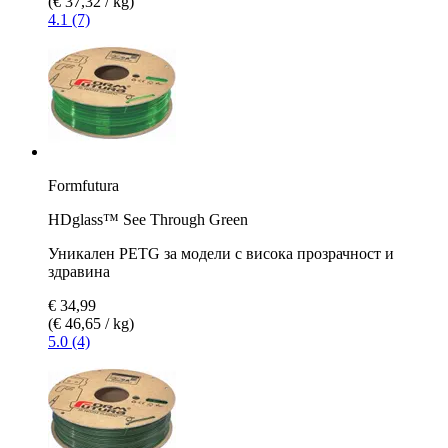
(€ 37,32 / kg)
4.1 (7)
Formfutura
HDglass™ See Through Green
Уникален PETG за модели с висока прозрачност и
здравина
€ 34,99
(€ 46,65 / kg)
5.0 (4)