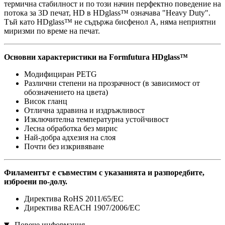
термична стабилност и по този начин перфектно поведение на
потока за 3D печат, HD в HDglass™ означава "Heavy Duty".
Тъй като HDglass™ не съдържа бисфенол А, няма неприятни
миризми по време на печат.
Основни характеристики на Formfutura HDglass™
Модифициран PETG
Различни степени на прозрачност (в зависимост от
обозначението на цвета)
Висок гланц
Отлична здравина и издръжливост
Изключителна температурна устойчивост
Лесна обработка без мирис
Най-добра адхезия на слоя
Почти без изкривяване
Филаментът е съвместим с указанията и разпоредбите,
изброени по-долу.
Директива RoHS 2011/65/EC
Директива REACH 1907/2006/EC
Повече информация