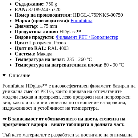
Съдържание:
750 g
EAN:
8718924475720
Номер на производителя:
HDGL-175PNKS-00750
Марки (производители):
Formfutura
Диаметър:
1,75 mm
Продуктова линия:
HDglass™
Видове продукти:
Филамент PET / Кополиестер
Цвят:
Прозрачен, Розов
Цвят по RAL:
RAL 4003
Система:
Макара
Температура на печат:
235 - 260 °C
Температура на нагревателната плоча:
80 - 90 °C
Описание
Formfutura HDglass™ е високоефективен филамент, базиран на
уникална смес от PETG, който придава на отпечатаните
модели лъскав и прозрачен, леко прозрачен или непрозрачен
вид, както и отлични свойства по отношение на здравина,
издръжливост и устойчивост на температура.
⇒ В зависимост от обозначението на цвета, степента на
прозрачност варира - вижте таблицата в долната част.
Тъй като материалът е разработен за постигане на оптимална