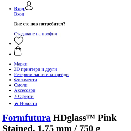
Вход
Вход
Вие сте
нов потребител?
Създаване на профил
Mарки
3D принтери и други
Резервни части и ъпгрейди
Филаменти
Смоли
Аксесоари
⚡ Оферти
🔥 Новости
Formfutura
HDglass™ Pink
Stained, 1,75 mm / 750 g