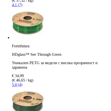
(€ 37,32 / kg)
4.1 (7)
Formfutura
HDglass™ See Through Green
Уникален PETG за модели с висока прозрачност и
здравина
€ 34,99
(€ 46,65 / kg)
5.0 (4)