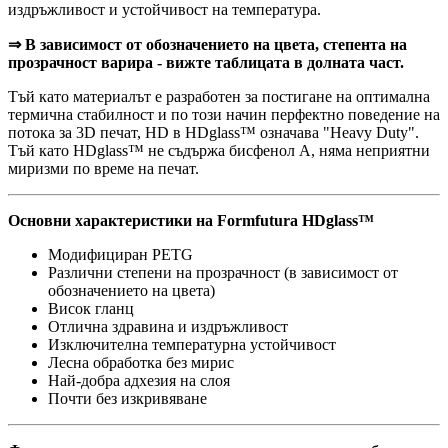
издръжливост и устойчивост на температура.
⇒ В зависимост от обозначението на цвета, степента на
прозрачност варира - вижте таблицата в долната част.
Тъй като материалът е разработен за постигане на оптимална
термична стабилност и по този начин перфектно поведение на
потока за 3D печат, HD в HDglass™ означава "Heavy Duty".
Тъй като HDglass™ не съдържа бисфенол А, няма неприятни
миризми по време на печат.
Основни характеристики на Formfutura HDglass™
Модифициран PETG
Различни степени на прозрачност (в зависимост от
обозначението на цвета)
Висок гланц
Отлична здравина и издръжливост
Изключителна температурна устойчивост
Лесна обработка без мирис
Най-добра адхезия на слоя
Почти без изкривяване