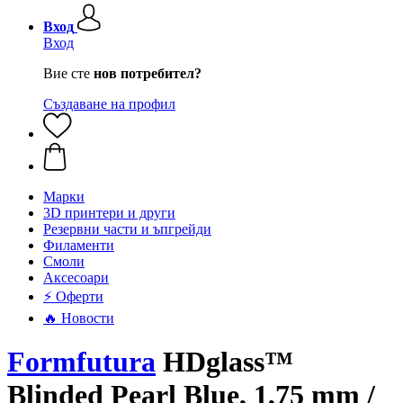
Вход
Вход
Вие сте
нов потребител?
Създаване на профил
Mарки
3D принтери и други
Резервни части и ъпгрейди
Филаменти
Смоли
Аксесоари
⚡ Оферти
🔥 Новости
Formfutura
HDglass™
Blinded Pearl Blue, 1,75 mm /