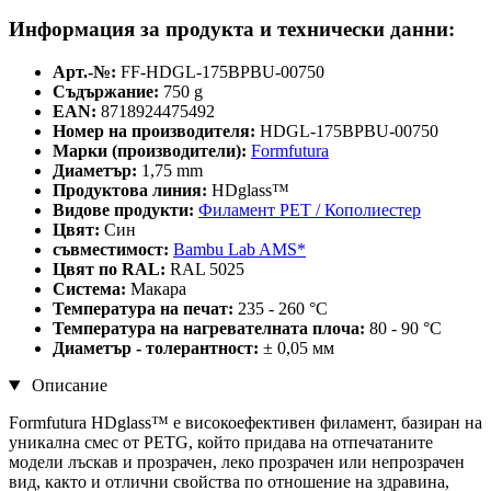
Информация за продукта и технически данни:
Арт.-№:
FF-HDGL-175BPBU-00750
Съдържание:
750 g
EAN:
8718924475492
Номер на производителя:
HDGL-175BPBU-00750
Марки (производители):
Formfutura
Диаметър:
1,75 mm
Продуктова линия:
HDglass™
Видове продукти:
Филамент PET / Кополиестер
Цвят:
Син
съвместимост:
Bambu Lab AMS*
Цвят по RAL:
RAL 5025
Система:
Макара
Температура на печат:
235 - 260 °C
Температура на нагревателната плоча:
80 - 90 °C
Диаметър - толерантност:
± 0,05 мм
Описание
Formfutura HDglass™ е високоефективен филамент, базиран на
уникална смес от PETG, който придава на отпечатаните
модели лъскав и прозрачен, леко прозрачен или непрозрачен
вид, както и отлични свойства по отношение на здравина,