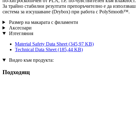
по-хигроскопичен от PLA, т.е. по-чувствителен към влажност.
За трайно стабилни резултати препоръчително е да използваш
система за изсушаване (Drybox) при работа с PolySmooth™.
Размер на макарата с филаменти
Аксесоари
Изтегляния
Material Safety Data Sheet
(345,97 KB)
Technical Data Sheet
(185,44 KB)
Видео към продукта:
Подходящ