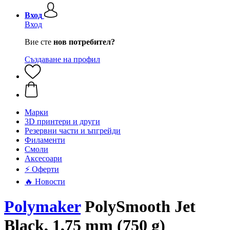
Вход
Вход
Вие сте
нов потребител?
Създаване на профил
Mарки
3D принтери и други
Резервни части и ъпгрейди
Филаменти
Смоли
Аксесоари
⚡ Оферти
🔥 Новости
Polymaker
PolySmooth Jet
Black, 1,75 mm (750 g)