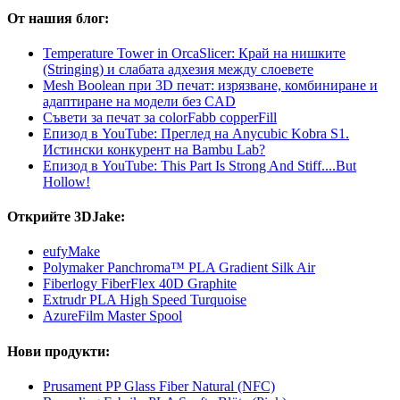
От нашия блог:
Temperature Tower in OrcaSlicer: Край на нишките
(Stringing) и слабата адхезия между слоевете
Mesh Boolean при 3D печат: изрязване, комбиниране и
адаптиране на модели без CAD
Съвети за печат за colorFabb copperFill
Епизод в YouTube: Преглед на Anycubic Kobra S1.
Истински конкурент на Bambu Lab?
Епизод в YouTube: This Part Is Strong And Stiff....But
Hollow!
Открийте 3DJake:
eufyMake
Polymaker Panchroma™ PLA Gradient Silk Air
Fiberlogy FiberFlex 40D Graphite
Extrudr PLA High Speed Turquoise
AzureFilm Master Spool
Нови продукти:
Prusament PP Glass Fiber Natural (NFC)