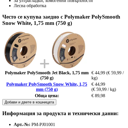
За ултрагладки, хомогенни повърхности
Лесна обработка
Често се купува заедно с Polymaker PolySmooth
Snow White, 1,75 mm (750 g)
Polymaker PolySmooth Jet Black, 1,75 mm
€ 44,99
(€ 59,99 /
(750 g)
kg)
Polymaker PolySmooth Snow White, 1,75
€ 44,99
mm (750 g)
(€ 59,99 / kg)
Обща цена:
€ 89,98
Добави и двете в кошницата
Информация за продукта и технически данни:
Арт.-№:
PM-PJ01001