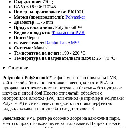
Съдържание:
750 g
EAN:
6938936710745
Номер на производителя:
PJ01001
Марки (производители):
Polymaker
Диаметър:
1,75 mm
Продуктова линия:
PolySmooth™
Видове продукти:
Филаменти PVB
Цвят:
Черен
съвместимост:
Bambu Lab AMS*
Система:
Макара
Температура на печат:
190 - 220 °C
Температура на нагревателната плоча:
25 - 70 °C
Описание
Polymaker PolySmooth™
е филамент на основата на PVB,
който се обработва почти толкова лесно, колкото PLA, и
придава на отпечатъците ти огледален блясък – без нужда от
шкурка и спрей боя! Просто отпечатай, обработи с
изопропилов алкохол (IPA) или етанол (например в Polymaker
Polysher™) и се наслади: повърхността става перфектно
гладка, лъскава и напълно без следи от слоеве!
Забележка:
PVB реагира особено добре на алкохолни пари,
което го прави толкова лесен за изглаждане. Въпреки това е