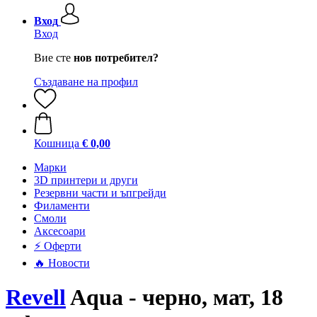
Вход
Вход
Вие сте
нов потребител?
Създаване на профил
Кошница
€ 0,00
Mарки
3D принтери и други
Резервни части и ъпгрейди
Филаменти
Смоли
Аксесоари
⚡ Оферти
🔥 Новости
Revell
Aqua - черно, мат, 18