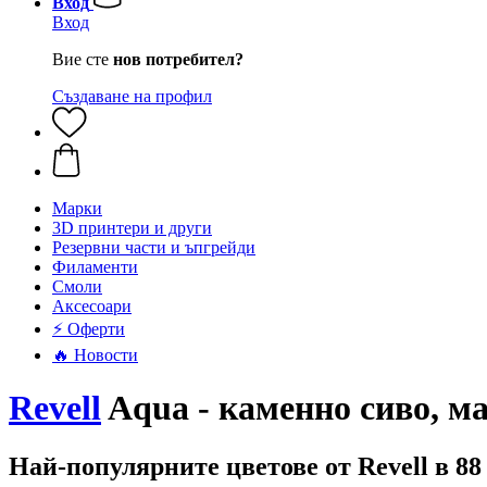
Вход
Вход
Вие сте
нов потребител?
Създаване на профил
Mарки
3D принтери и други
Резервни части и ъпгрейди
Филаменти
Смоли
Аксесоари
⚡ Оферти
🔥 Новости
Revell
Aqua - каменно сиво, ма
Най-популярните цветове от Revell в 8