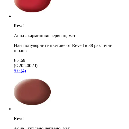
Revell
Aqua - карминово червено, мат
Най-популярните цветове от Revell в 88 различни
нюанса
€ 3,69
(€ 205,00 / l)
5.0 (4)
Revell
Aqua - тухлено червено, мат