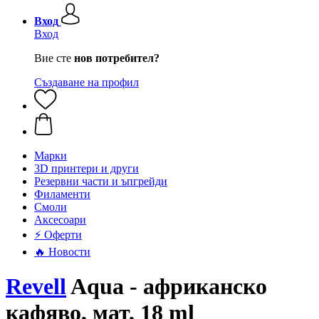
Вход
Вход
Вие сте
нов потребител?
Създаване на профил
Mарки
3D принтери и други
Резервни части и ъпгрейди
Филаменти
Смоли
Аксесоари
⚡ Оферти
🔥 Новости
Revell
Aqua - африканско
кафяво, мат, 18 ml