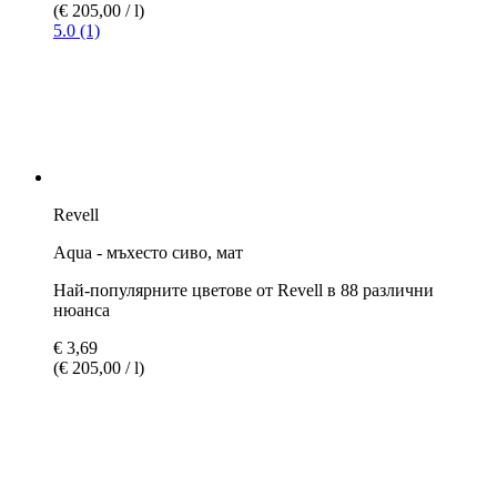
нюанса
€ 3,32
€ 3,69
(€ 184,44 / l)
5.0 (1)
Revell
Aqua - мише сиво, мат
Най-популярните цветове от Revell в 88 различни
нюанса
€ 3,69
(€ 205,00 / l)
Revell
Aqua - морско зелено, мат
Най-популярните цветове от Revell в 88 различни
нюанса
€ 3,69