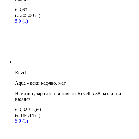
могат да бъдат смесени помежду си
след 2 до 3 часа боята е напълно суха
покритие след един час
Боите са подходящи и за аерограф. Следва да се отбележи
следното:
Не разреждайте прекомерно боята (максимум 20-25% с
вода)
Оптимално разреждане с Aqua Color Mix (предотвратява
твърде бързото изсъхване на боята)
Почистете аерографа с вода веднага след употреба
С Airbrush Clean или Aqua Color Clean може да
почистите вече изсушената боя
За обработка с четката:
Боите Aqua са подходящи за мазане
Гладки повърхности след четкане - подобни на аерограф
Крайният резултат е сравним с цветовете на Email Color
Повече информация
Внимание! Само за деца над 8 години. Да се ​​използва под
наблюдението на възрастни.