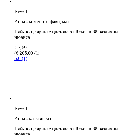
Арт.-№:
REV-36102
Съдържание:
18 ml
EAN:
4009803361024
Номер на производителя:
36102
Марки (производители):
Revell
Видове продукти:
Бои, мастилo и лакове за занаяти
Цвят:
Прозрачен
Тип на цвят:
мат
Техника на нанасяне:
Четка за рисуване, Аерограф
Описание
Боите Aqua от Revell се предлагат в 88 цвята. Така няма
повече компромиси и имате достъп до цялата цветова
палитра.
Предимствата:
Боите са в напълно уникални 18 мл контейнери и могат да
бъдат обработвани по идеален начин:
могат да се разредят с вода
лек мирис
незапалими
88 различни цвята