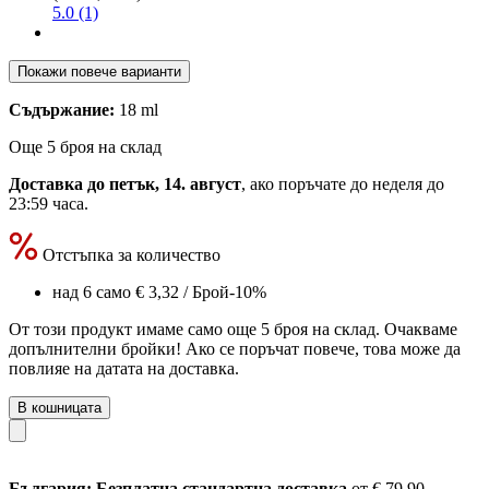
Въпроси и отговори относно Revell
Aqua - безцветен, мат
Получавайте специфични отговори от клиенти, които са
закупили този продукт
Задайте нов въпрос