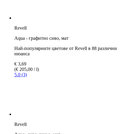
България: Безплатна стандартна доставка
от € 79,90
Повече информация за изпращането и доставката
Характеристики:
Разредим
Смесим
Много различни цветове
Подходящ за аерограф
Подходящ