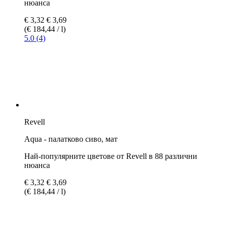
5.0 (3)
Revell
Aqua - прашно сиво, мат
Най-популярните цветове от Revell в 88 различни
нюанса
€ 3,69
(€ 205,00 / l)
5.0 (1)
Revell
Aqua - графитно сиво, мат
Най-популярните цветове от Revell в 88 различни
нюанса
€ 3,69
(€ 205,00 / l)
5.0 (3)