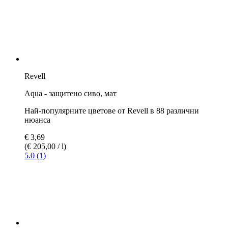
Aqua - кафяво, мат
Най-популярните цветове от Revell в 88 различни
нюанса
€ 3,69
(€ 205,00 / l)
5.0 (1)
Revell
Aqua - каки кафяво, мат
Най-популярните цветове от Revell в 88 различни
нюанса
€ 3,32
€ 3,69
(€ 184,44 / l)
5.0 (1)
Revell
Aqua - земен цвят, мат