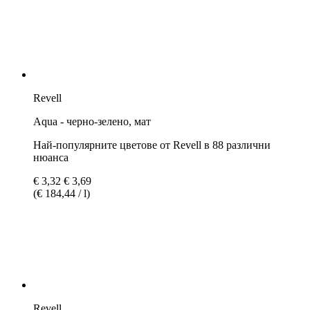
Revell
Aqua - черно-зелено, мат
Най-популярните цветове от Revell в 88 различни
нюанса
€ 3,32
€ 3,69
(€ 184,44 / l)
Revell
Aqua - маслинено жълто, мат
Най-популярните цветове от Revell в 88 различни
нюанса
€ 3,69
(€ 205,00 / l)
5.0 (1)
Revell