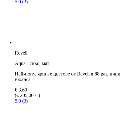
нюанса
€ 3,69
(€ 205,00 / l)
5.0 (1)
Revell
Aqua - гранитно сиво, мат
Най-популярните цветове от Revell в 88 различни
нюанса
€ 3,69
(€ 205,00 / l)
5.0 (2)
Revell
Aqua - защитено сиво, мат
Най-популярните цветове от Revell в 88 различни
нюанса