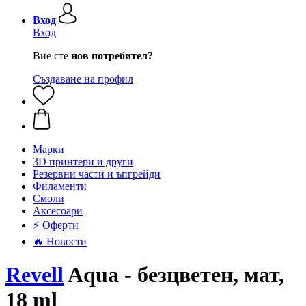
Вход
Вход
Вие сте
нов потребител?
Създаване на профил
Mарки
3D принтери и други
Резервни части и ъпгрейди
Филаменти
Смоли
Аксесоари
⚡ Оферти
🔥 Новости
Revell
Aqua - безцветен, мат,
18 ml