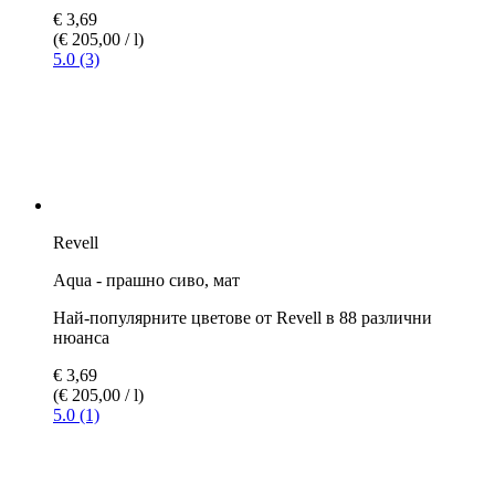
€ 3,69
(€ 205,00 / l)
5.0 (1)
Покажи повече варианти
Съдържание:
18 ml
Още 5 броя на склад
Доставка до петък, 14. август
, ако поръчате до
неделя до
23:59 часа
.
Отстъпка за количество
над 6 само
€ 3,32
/ Брой
-10%
От този продукт имаме само още 5 броя на склад. Очакваме
допълнителни бройки! Ако се поръчат повече, това може да
повлияе на датата на доставка.
В кошницата