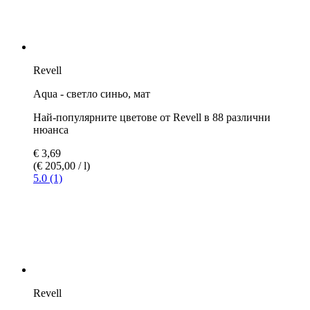
Revell
Aqua - небесно, мат RAF
Най-популярните цветове от Revell в 88 различни
нюанса
€ 3,32
€ 3,69
(€ 184,44 / l)
5.0 (1)
Revell
Aqua - бронзово зелено, мат
Най-популярните цветове от Revell в 88 различни
нюанса
€ 3,32
€ 3,69
(€ 184,44 / l)
5.0 (4)
Revell