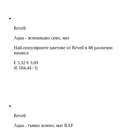
Revell
Aqua -сиво-синьо, мат
Най-популярните цветове от Revell в 88 различни
нюанса
€ 3,69
(€ 205,00 / l)
5.0 (2)
Revell
Aqua - тъмен земен цвят, мат
Най-популярните цветове от Revell в 88 различни
нюанса
€ 3,69
(€ 205,00 / l)
5.0 (2)