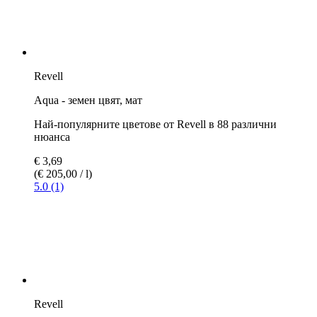
Изтегляния
Color Chart
(658,36 KB)
Сходни продукти