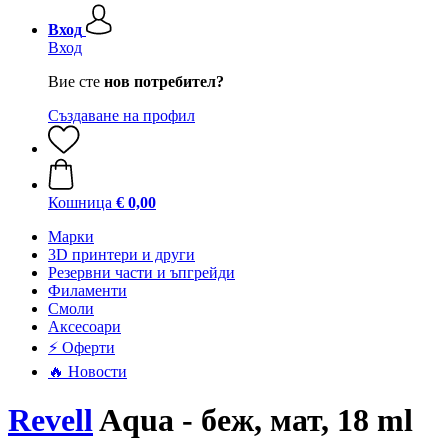
Вход
Вход
Вие сте
нов потребител?
Създаване на профил
Кошница
€ 0,00
Mарки
3D принтери и други
Резервни части и ъпгрейди
Филаменти
Смоли
Аксесоари
⚡ Оферти
🔥 Новости
Revell
Aqua - беж, мат, 18 ml