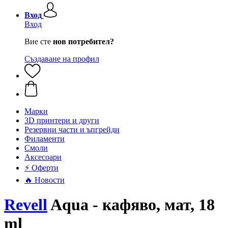
Вход
Вход
Вие сте
нов потребител?
Създаване на профил
Mарки
3D принтери и други
Резервни части и ъпгрейди
Филаменти
Смоли
Аксесоари
⚡ Оферти
🔥 Новости
Revell
Aqua - кафяво, мат, 18
ml