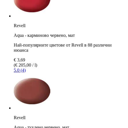
Revell
Aqua - карминово червено, мат
Най-популярните цветове от Revell в 88 различни
нюанса
€ 3,69
(€ 205,00 / l)
5.0 (4)
Revell
Aqua - тухлено червено, мат