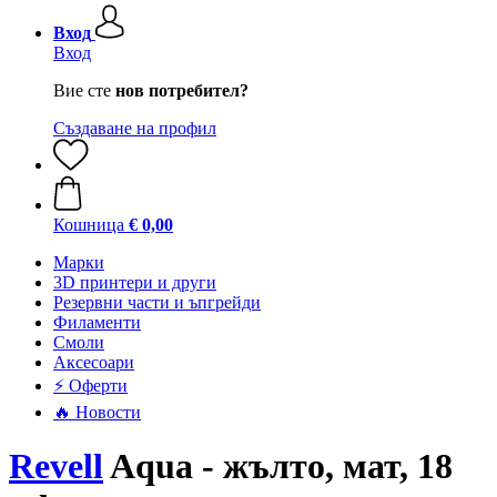
Вход
Вход
Вие сте
нов потребител?
Създаване на профил
Кошница
€ 0,00
Mарки
3D принтери и други
Резервни части и ъпгрейди
Филаменти
Смоли
Аксесоари
⚡ Оферти
🔥 Новости
Revell
Aqua - жълто, мат, 18